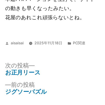
の動きも早くなったみたい。
花屋のあれこれ頑張らないとね。
投
カ
aisaisai
2025年11月18日
PC関連
稿
テ
者:
ゴ
リ
次
次の投稿
ー:
の
お正月リース
投
投
前
前の投稿
稿
稿:
の
ジグソーパズル
ナ
投