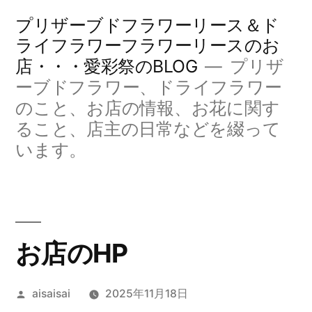
コ
プリザーブドフラワーリース＆ド
ン
ライフラワーフラワーリースのお
店・・・愛彩祭のBLOG
プリザ
テ
ーブドフラワー、ドライフラワー
ン
のこと、お店の情報、お花に関す
ツ
ること、店主の日常などを綴って
へ
います。
ス
キ
ッ
お店のHP
プ
投
aisaisai
2025年11月18日