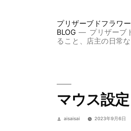
コ
ン
プリザーブドフラワー
テ
BLOG
プリザーブ
ン
ること、店主の日常
ツ
へ
ス
キ
マウス設定
ッ
プ
投
aisaisai
2023年9月6日
稿