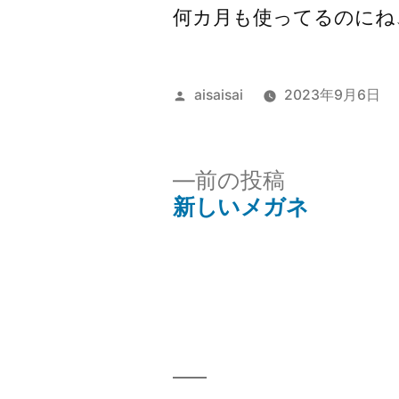
何カ月も使ってるのにね
投
aisaisai
2023年9月6日
稿
者:
前
前の投稿
の
新しいメガネ
投
投
稿:
稿
ナ
ビ