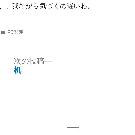
、、我ながら気づくの遅いわ。
カ
PC関連
テ
ゴ
リ
次
次の投稿
ー:
の
机
投
稿: