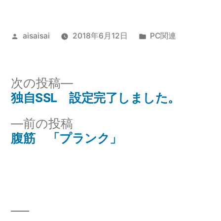
投
カ
aisaisai
2018年6月12日
PC関連
稿
テ
者:
ゴ
リ
次
次の投稿
ー:
の
独自SSL 設定完了しました。
投
投
前
前の投稿
稿
稿:
の
腹筋 「プランク」
ナ
投
稿:
ビ
ゲ
ー