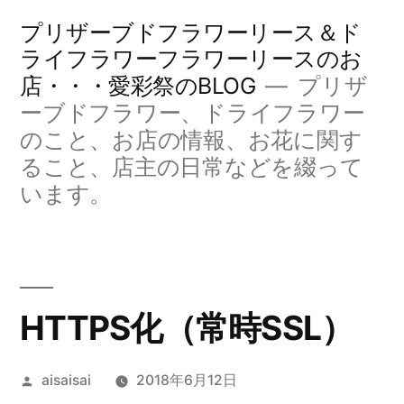
コ
プリザーブドフラワーリース＆ド
ン
ライフラワーフラワーリースのお
店・・・愛彩祭のBLOG
プリザ
テ
ーブドフラワー、ドライフラワー
ン
のこと、お店の情報、お花に関す
ツ
ること、店主の日常などを綴って
へ
います。
ス
キ
ッ
HTTPS化（常時SSL）
プ
投
aisaisai
2018年6月12日