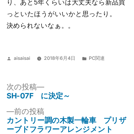
り、あと5年くらいは大丈夫なら新品買
っといたほうがいいかと思ったり。
決められないなぁ。。
投
カ
aisaisai
2018年6月4日
PC関連
稿
テ
者:
ゴ
リ
次
次の投稿
ー:
の
SH-07F に決定～
投
投
前
前の投稿
稿
稿:
の
カントリー調の木製一輪車 プリザ
ナ
投
ーブドフラワーアレンジメント