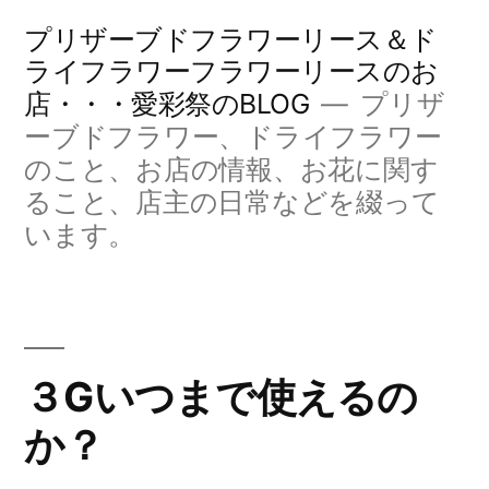
コ
プリザーブドフラワーリース＆ド
ン
ライフラワーフラワーリースのお
店・・・愛彩祭のBLOG
プリザ
テ
ーブドフラワー、ドライフラワー
ン
のこと、お店の情報、お花に関す
ツ
ること、店主の日常などを綴って
へ
います。
ス
キ
ッ
３Gいつまで使えるの
プ
か？