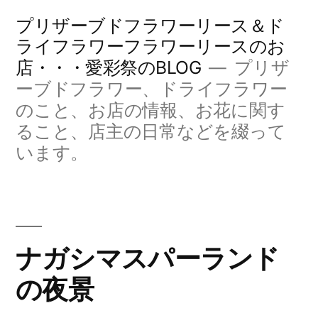
コ
プリザーブドフラワーリース＆ド
ン
ライフラワーフラワーリースのお
店・・・愛彩祭のBLOG
プリザ
テ
ーブドフラワー、ドライフラワー
ン
のこと、お店の情報、お花に関す
ツ
ること、店主の日常などを綴って
へ
います。
ス
キ
ッ
ナガシマスパーランド
プ
の夜景