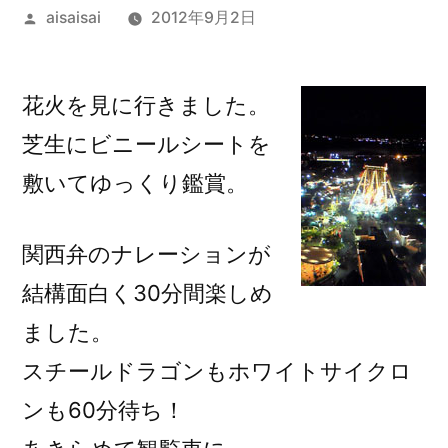
投
aisaisai
2012年9月2日
稿
者:
花火を見に行きました。
芝生にビニールシートを
敷いてゆっくり鑑賞。
関西弁のナレーションが
結構面白く30分間楽しめ
ました。
スチールドラゴンもホワイトサイクロ
ンも60分待ち！