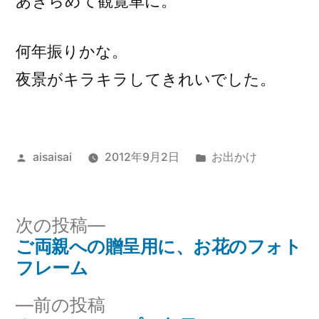
あきらめて観覧車に。
何年振りかな。
夜景がキラキラしてきれいでした。
投
カ
aisaisai
2012年9月2日
お出かけ
稿
テ
者:
ゴ
リ
次
次の投稿
ー:
の
ご両親への贈呈用に、お花のフォト
投
投
フレーム
稿
稿:
前
前の投稿