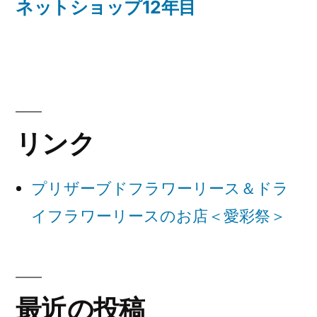
ナ
の
ネットショップ12年目
投
ビ
稿:
ゲ
ー
シ
リンク
ョ
ン
プリザーブドフラワーリース＆ドラ
イフラワーリースのお店＜愛彩祭＞
最近の投稿