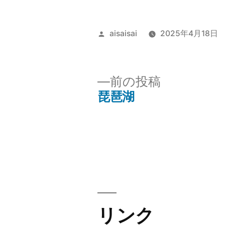
投
aisaisai
2025年4月18日
稿
者:
前
前の投稿
の
琵琶湖
投
投
稿:
稿
ナ
ビ
リンク