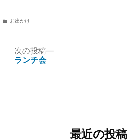
カ
お出かけ
テ
ゴ
リ
次
次の投稿
ー:
の
ランチ会
投
稿:
最近の投稿