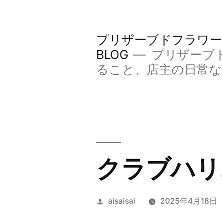
コ
ン
プリザーブドフラワー
テ
BLOG
プリザーブ
ン
ること、店主の日常
ツ
へ
ス
キ
クラブハリ
ッ
プ
投
aisaisai
2025年4月18日
稿