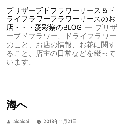
コ
プリザーブドフラワーリース＆ド
ン
ライフラワーフラワーリースのお
店・・・愛彩祭のBLOG
プリザ
テ
ーブドフラワー、ドライフラワー
ン
のこと、お店の情報、お花に関す
ツ
ること、店主の日常などを綴って
へ
います。
ス
キ
ッ
海へ
プ
投
aisaisai
2013年11月21日