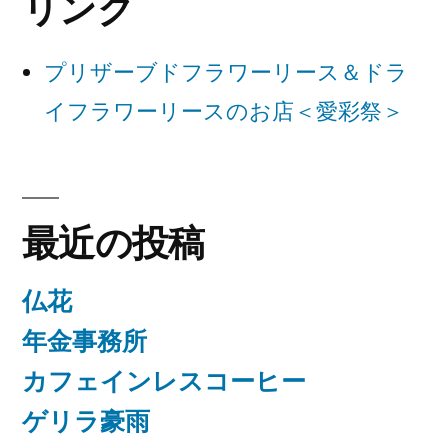
リンク
シ
ョ
プリザーブドフラワーリース＆ドラ
ン
イフラワーリースのお店＜愛彩祭＞
最近の投稿
仏花
年金事務所
カフェインレスコーヒー
ゲリラ豪雨