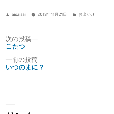
投
カ
aisaisai
2013年11月21日
お出かけ
稿
テ
者:
ゴ
リ
次
次の投稿
ー:
の
こたつ
投
投
前
前の投稿
稿
稿:
の
いつのまに？
ナ
投
稿:
ビ
ゲ
ー