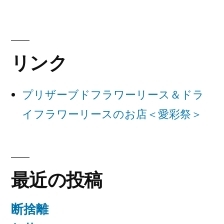
ビ
ゲ
ー
リンク
シ
ョ
プリザーブドフラワーリース＆ドラ
ン
イフラワーリースのお店＜愛彩祭＞
最近の投稿
断捨離