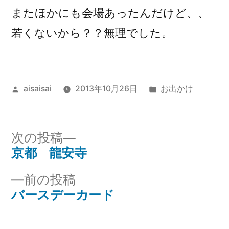
またほかにも会場あったんだけど、、
若くないから？？無理でした。
投
カ
aisaisai
2013年10月26日
お出かけ
稿
テ
者:
ゴ
リ
次
次の投稿
ー:
の
京都 龍安寺
投
投
前
前の投稿
稿
稿:
の
バースデーカード‎
ナ
投
稿: