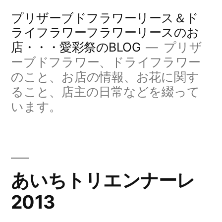
コ
プリザーブドフラワーリース＆ド
ン
ライフラワーフラワーリースのお
店・・・愛彩祭のBLOG
プリザ
テ
ーブドフラワー、ドライフラワー
ン
のこと、お店の情報、お花に関す
ツ
ること、店主の日常などを綴って
へ
います。
ス
キ
ッ
あいちトリエンナーレ
プ
2013