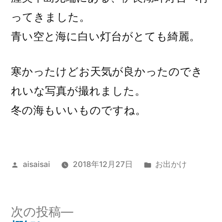
ってきました。
青い空と海に白い灯台がとても綺麗。
寒かったけどお天気が良かったのでき
れいな写真が撮れました。
冬の海もいいものですね。
投
カ
aisaisai
2018年12月27日
お出かけ
稿
テ
者:
ゴ
リ
次
次の投稿
ー: