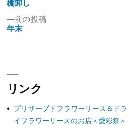
の
棚卸し
投
投
前
前の投稿
稿
稿:
の
年末
ナ
投
稿:
ビ
ゲ
ー
リンク
シ
ョ
プリザーブドフラワーリース＆ドラ
ン
イフラワーリースのお店＜愛彩祭＞