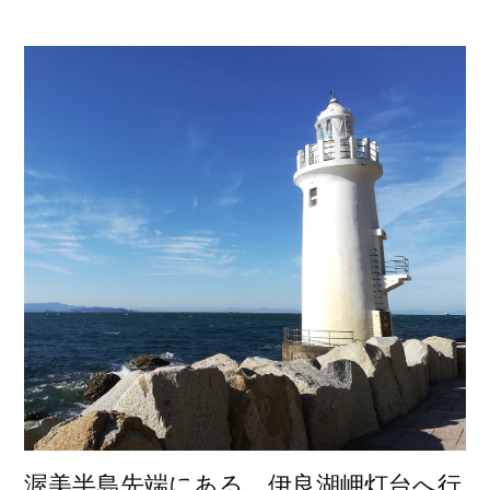
稿
者:
渥美半島先端にある、伊良湖岬灯台へ行