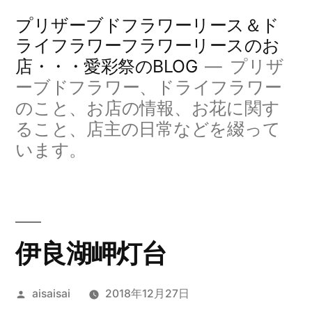
コ
プリザーブドフラワーリース＆ド
ン
ライフラワーフラワーリースのお
店・・・愛彩祭のBLOG
プリザ
テ
ーブドフラワー、ドライフラワー
ン
のこと、お店の情報、お花に関す
ツ
ること、店主の日常などを綴って
へ
います。
ス
キ
ッ
伊良湖岬灯台
プ
投
aisaisai
2018年12月27日