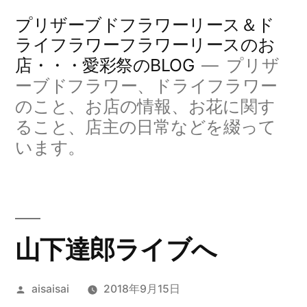
コ
プリザーブドフラワーリース＆ド
ン
ライフラワーフラワーリースのお
店・・・愛彩祭のBLOG
プリザ
テ
ーブドフラワー、ドライフラワー
ン
のこと、お店の情報、お花に関す
ツ
ること、店主の日常などを綴って
へ
います。
ス
キ
ッ
山下達郎ライブへ
プ
投
aisaisai
2018年9月15日