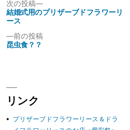
次
次の投稿
ー:
の
結婚式用のプリザーブドフラワーリ
投
投
ース
稿
稿:
前
前の投稿
ナ
の
昆虫食？？
投
ビ
稿:
ゲ
ー
シ
リンク
ョ
ン
プリザーブドフラワーリース＆ドラ