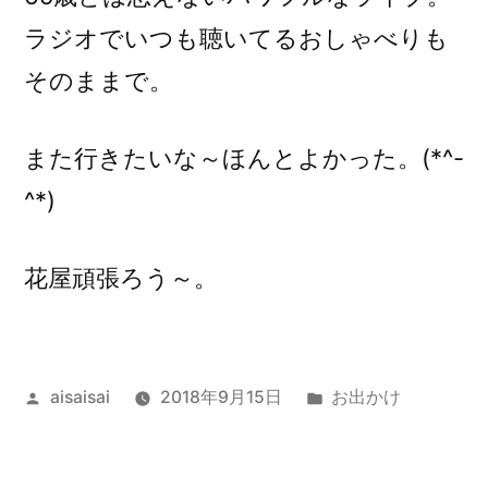
ラジオでいつも聴いてるおしゃべりも
そのままで。
また行きたいな～ほんとよかった。(*^-
^*)
花屋頑張ろう～。
投
カ
aisaisai
2018年9月15日
お出かけ
稿
テ
者:
ゴ
リ