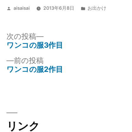
投
カ
aisaisai
2013年6月8日
お出かけ
稿
テ
者:
ゴ
リ
次
次の投稿
ー:
の
ワンコの服3作目
投
投
前
前の投稿
稿
稿:
の
ワンコの服2作目
ナ
投
稿:
ビ
ゲ
ー
リンク
シ