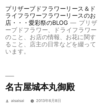
コ
プリザーブドフラワーリース＆ド
ン
ライフラワーフラワーリースのお
店・・・愛彩祭のBLOG
プリザ
テ
ーブドフラワー、ドライフラワー
ン
のこと、お店の情報、お花に関す
ツ
ること、店主の日常などを綴って
へ
います。
ス
キ
ッ
名古屋城本丸御殿
プ
投
aisaisai
2013年6月8日