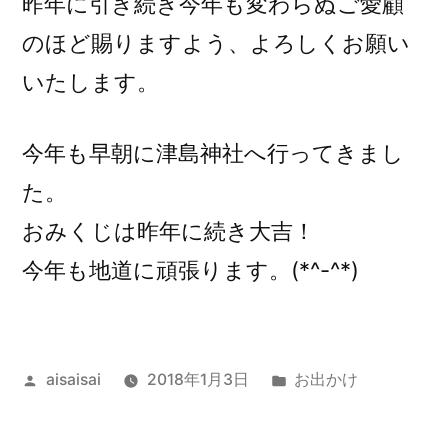
昨年に引き続き今年も変わらぬご愛顧
のほど賜りますよう、よろしくお願い
いたします。
今年も早朝に津島神社へ行ってきまし
た。
おみくじは昨年に続き大吉！
今年も地道に頑張ります。(*^-^*)
投
カ
aisaisai
2018年1月3日
お出かけ
稿
テ
者:
ゴ