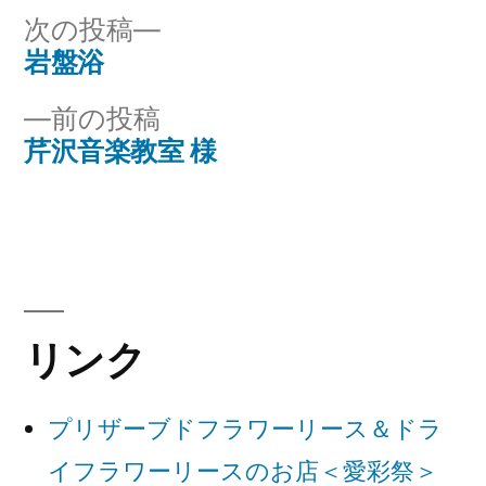
リ
次
次の投稿
ー:
の
岩盤浴
投
投
前
前の投稿
稿
稿:
の
芹沢音楽教室 様
ナ
投
稿:
ビ
ゲ
ー
リンク
シ
ョ
プリザーブドフラワーリース＆ドラ
ン
イフラワーリースのお店＜愛彩祭＞