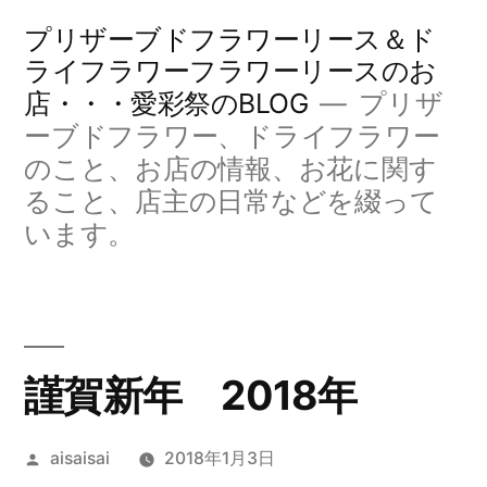
コ
プリザーブドフラワーリース＆ド
ン
ライフラワーフラワーリースのお
店・・・愛彩祭のBLOG
プリザ
テ
ーブドフラワー、ドライフラワー
ン
のこと、お店の情報、お花に関す
ツ
ること、店主の日常などを綴って
へ
います。
ス
キ
ッ
謹賀新年 2018年
プ
投
aisaisai
2018年1月3日