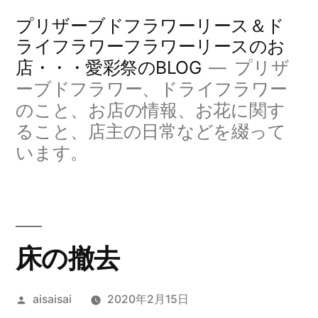
コ
プリザーブドフラワーリース＆ド
ン
ライフラワーフラワーリースのお
店・・・愛彩祭のBLOG
プリザ
テ
ーブドフラワー、ドライフラワー
ン
のこと、お店の情報、お花に関す
ツ
ること、店主の日常などを綴って
へ
います。
ス
キ
ッ
床の撤去
プ
投
aisaisai
2020年2月15日