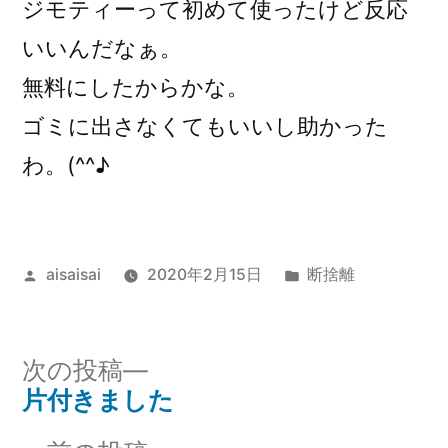
ジモティーって初めて使ったけど反応
いいんだなぁ。
無料にしたからかな。
ゴミに出さなくてもいいし助かった
わ。(^^♪
投
カ
aisaisai
2020年2月15日
断捨離
稿
テ
者:
ゴ
リ
次
次の投稿
ー:
の
片付きました
投
投