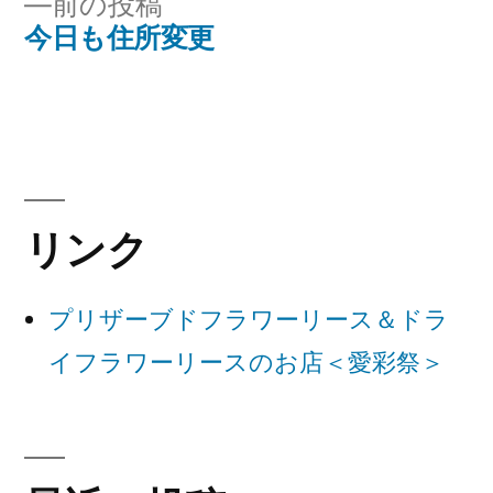
前
前の投稿
稿
稿:
の
今日も住所変更
ナ
投
稿:
ビ
ゲ
ー
リンク
シ
ョ
プリザーブドフラワーリース＆ドラ
ン
イフラワーリースのお店＜愛彩祭＞