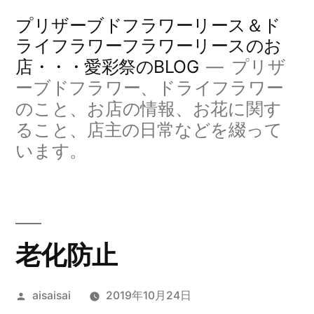
コ
プリザーブドフラワーリース＆ド
ン
ライフラワーフラワーリースのお
店・・・愛彩祭のBLOG
プリザ
テ
ーブドフラワー、ドライフラワー
ン
のこと、お店の情報、お花に関す
ツ
ること、店主の日常などを綴って
へ
います。
ス
キ
ッ
老化防止
プ
投
aisaisai
2019年10月24日