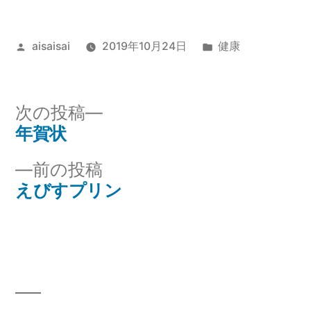
投
カ
aisaisai
2019年10月24日
健康
稿
テ
者:
ゴ
リ
次
次の投稿
ー:
の
年賀状
投
投
前
前の投稿
稿
稿:
の
えびすプリン
ナ
投
稿:
ビ
ゲ
ー