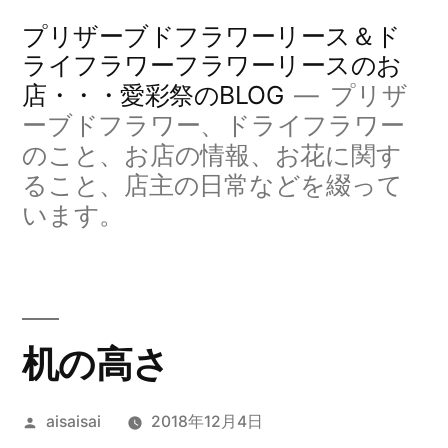
コ
プリザーブドフラワーリース＆ド
ン
ライフラワーフラワーリースのお
店・・・愛彩祭のBLOG
プリザ
テ
ーブドフラワー、ドライフラワー
ン
のこと、お店の情報、お花に関す
ツ
ること、店主の日常などを綴って
へ
います。
ス
キ
ッ
机の高さ
プ
投
aisaisai
2018年12月4日