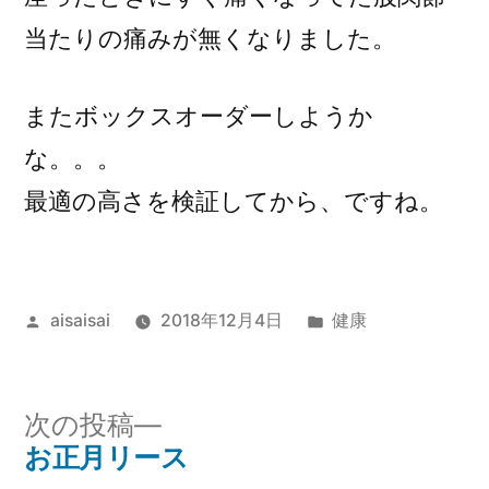
当たりの痛みが無くなりました。
またボックスオーダーしようか
な。。。
最適の高さを検証してから、ですね。
投
カ
aisaisai
2018年12月4日
健康
稿
テ
者:
ゴ
リ
次
次の投稿
ー:
の
お正月リース
投