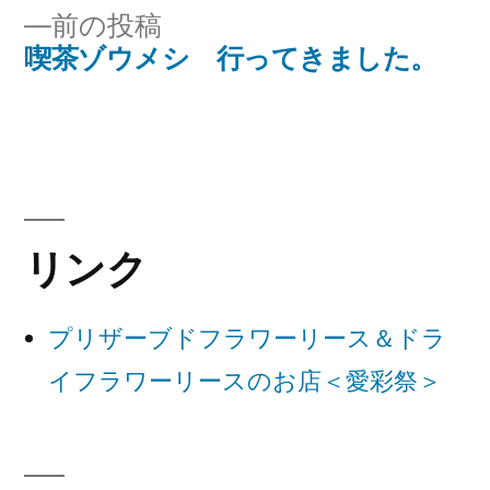
投
前
前の投稿
稿
稿:
の
喫茶ゾウメシ 行ってきました。
ナ
投
稿:
ビ
ゲ
ー
リンク
シ
ョ
プリザーブドフラワーリース＆ドラ
ン
イフラワーリースのお店＜愛彩祭＞