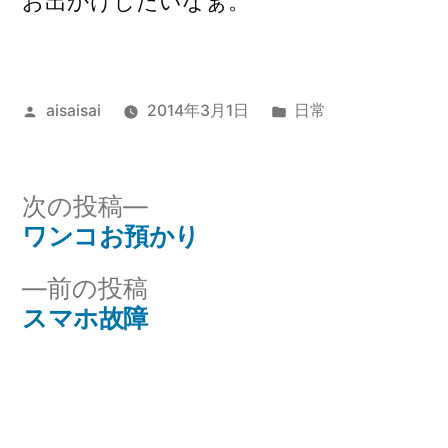
お出かけしたいなぁ。
投
カ
aisaisai
2014年3月1日
日常
稿
テ
者:
ゴ
リ
次
次の投稿
ー:
の
ワンコお預かり
投
投
前
前の投稿
稿
稿:
の
スマホ故障
ナ
投
稿:
ビ
ゲ