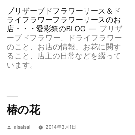
コ
プリザーブドフラワーリース＆ド
ン
ライフラワーフラワーリースのお
店・・・愛彩祭のBLOG
プリザ
テ
ーブドフラワー、ドライフラワー
ン
のこと、お店の情報、お花に関す
ツ
ること、店主の日常などを綴って
へ
います。
ス
キ
ッ
椿の花
プ
投
aisaisai
2014年3月1日