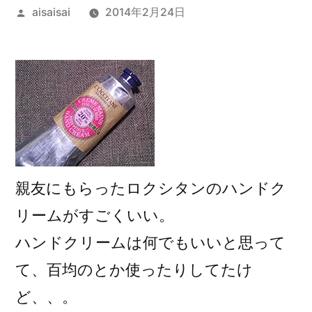
投
aisaisai
2014年2月24日
稿
者:
親友にもらったロクシタンのハンドク
リームがすごくいい。
ハンドクリームは何でもいいと思って
て、百均のとか使ったりしてたけ
ど、、。