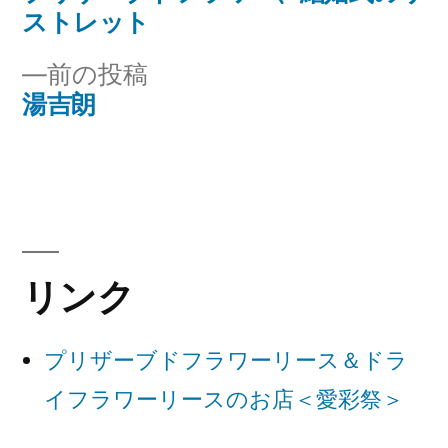
投
投
ストレット
稿
稿:
前
前の投稿
ナ
の
湯吉朗
投
ビ
稿:
ゲ
ー
シ
リンク
ョ
ン
プリザーブドフラワーリース＆ドラ
イフラワーリースのお店＜愛彩祭＞