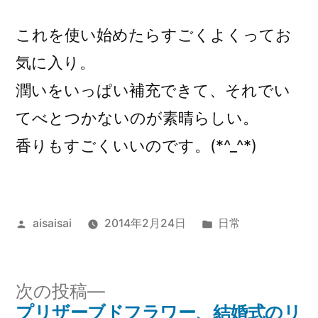
これを使い始めたらすごくよくってお
気に入り。
潤いをいっぱい補充できて、それでい
てべとつかないのが素晴らしい。
香りもすごくいいのです。(*^_^*)
投
カ
aisaisai
2014年2月24日
日常
稿
テ
者:
ゴ
リ
次
次の投稿
ー:
の
プリザーブドフラワー、結婚式のリ