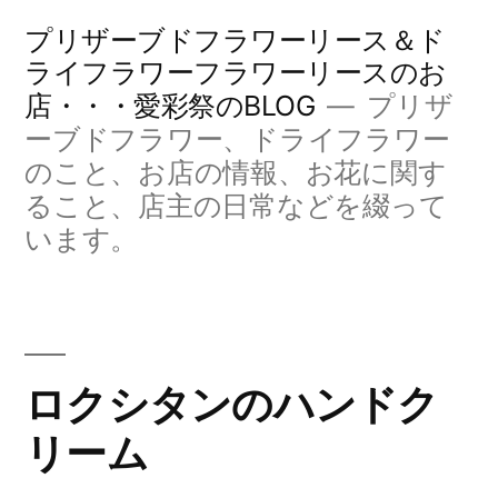
コ
プリザーブドフラワーリース＆ド
ン
ライフラワーフラワーリースのお
店・・・愛彩祭のBLOG
プリザ
テ
ーブドフラワー、ドライフラワー
ン
のこと、お店の情報、お花に関す
ツ
ること、店主の日常などを綴って
へ
います。
ス
キ
ッ
ロクシタンのハンドク
プ
リーム