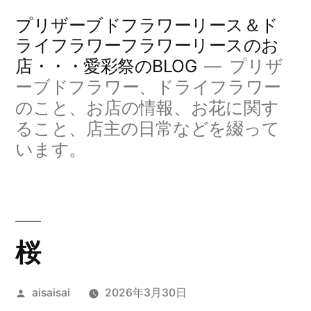
コ
プリザーブドフラワーリース＆ド
ン
ライフラワーフラワーリースのお
店・・・愛彩祭のBLOG
プリザ
テ
ーブドフラワー、ドライフラワー
ン
のこと、お店の情報、お花に関す
ツ
ること、店主の日常などを綴って
へ
います。
ス
キ
ッ
桜
プ
投
aisaisai
2026年3月30日