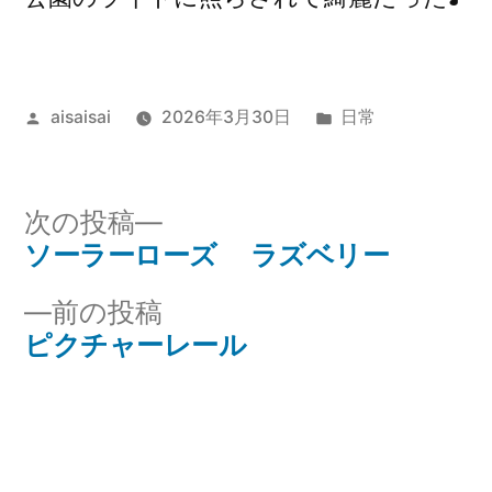
投
カ
aisaisai
2026年3月30日
日常
稿
テ
者:
ゴ
リ
次
次の投稿
ー:
の
ソーラーローズ ラズベリー
投
投
前
前の投稿
稿
稿:
の
ピクチャーレール
ナ
投
稿:
ビ
ゲ