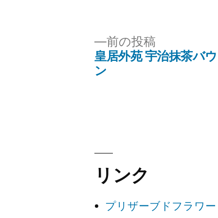
稿
者:
前
前の投稿
の
皇居外苑 宇治抹茶バ
投
投
ン
稿:
稿
ナ
ビ
リンク
ゲ
ー
プリザーブドフラワー