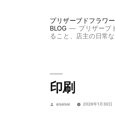
コ
ン
プリザーブドフラワー
テ
BLOG
プリザーブ
ン
ること、店主の日常
ツ
へ
ス
キ
印刷
ッ
プ
投
aisaisai
2026年1月30日
稿