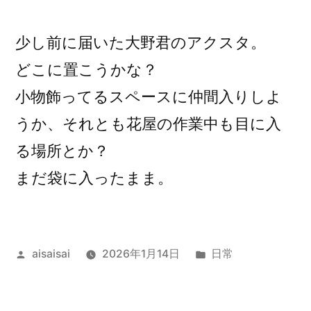
稿
者:
少し前に届いた大野君のアクスタ。
どこに置こうかな？
小物飾ってるスペースに仲間入りしよ
うか、それとも花屋の作業中も目に入
る場所とか？
まだ袋に入ったまま。
投
カ
aisaisai
2026年1月14日
日常
稿
テ
者:
ゴ