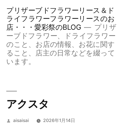
コ
プリザーブドフラワーリース＆ド
ン
ライフラワーフラワーリースのお
店・・・愛彩祭のBLOG
プリザ
テ
ーブドフラワー、ドライフラワー
ン
のこと、お店の情報、お花に関す
ツ
ること、店主の日常などを綴って
へ
います。
ス
キ
ッ
アクスタ
プ
投
aisaisai
2026年1月14日