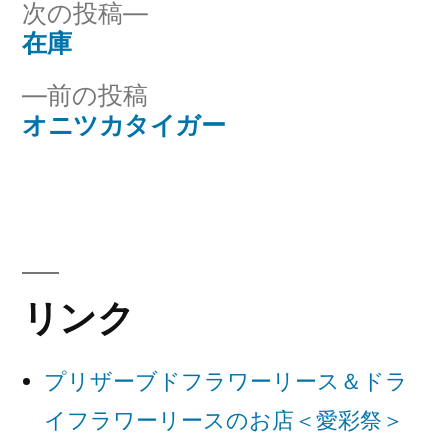
リ
次
次の投稿
ー:
の
在庫
投
投
前
前の投稿
稿
稿:
の
オニツカタイガー
ナ
投
稿:
ビ
ゲ
ー
リンク
シ
ョ
プリザーブドフラワーリース＆ドラ
ン
イフラワーリースのお店＜愛彩祭＞