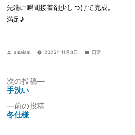
先端に瞬間接着剤少しつけて完成。
満足♪
投
カ
aisaisai
2025年11月8日
日常
稿
テ
者:
ゴ
リ
次
次の投稿
ー:
の
手洗い
投
投
前
前の投稿
稿
稿:
の
冬仕様
ナ
投
稿: