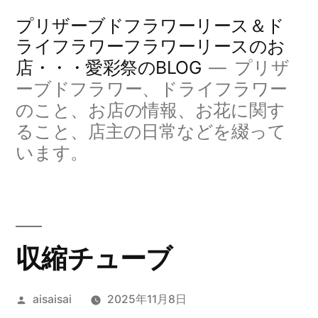
コ
プリザーブドフラワーリース＆ド
ン
ライフラワーフラワーリースのお
店・・・愛彩祭のBLOG
プリザ
テ
ーブドフラワー、ドライフラワー
ン
のこと、お店の情報、お花に関す
ツ
ること、店主の日常などを綴って
へ
います。
ス
キ
ッ
収縮チューブ
プ
投
aisaisai
2025年11月8日