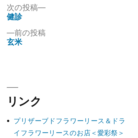
リ
次
次の投稿
ー:
の
健診
投
投
前
前の投稿
稿
稿:
の
玄米
ナ
投
稿:
ビ
ゲ
ー
リンク
シ
ョ
プリザーブドフラワーリース＆ドラ
ン
イフラワーリースのお店＜愛彩祭＞