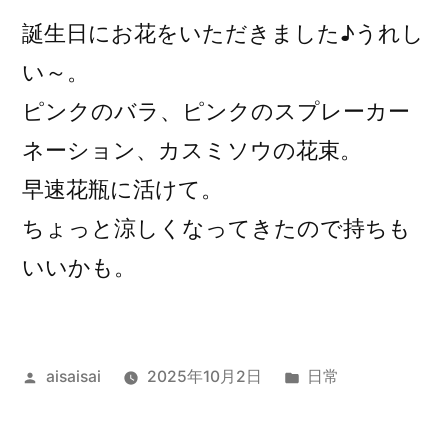
誕生日にお花をいただきました♪うれし
い～。
ピンクのバラ、ピンクのスプレーカー
ネーション、カスミソウの花束。
早速花瓶に活けて。
ちょっと涼しくなってきたので持ちも
いいかも。
投
カ
aisaisai
2025年10月2日
日常
稿
テ
者:
ゴ