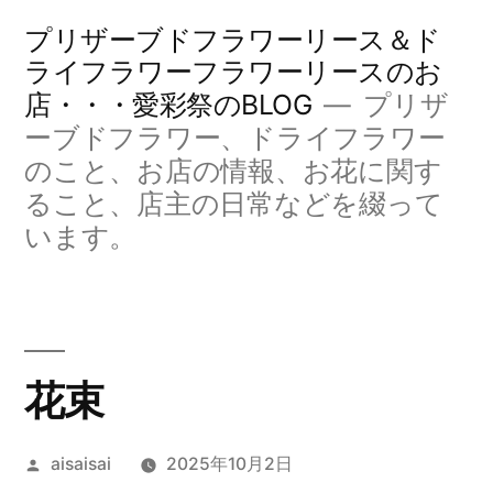
コ
プリザーブドフラワーリース＆ド
ン
ライフラワーフラワーリースのお
店・・・愛彩祭のBLOG
プリザ
テ
ーブドフラワー、ドライフラワー
ン
のこと、お店の情報、お花に関す
ツ
ること、店主の日常などを綴って
へ
います。
ス
キ
ッ
花束
プ
投
aisaisai
2025年10月2日