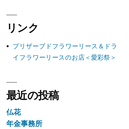
ゲ
ー
リンク
シ
ョ
プリザーブドフラワーリース＆ドラ
ン
イフラワーリースのお店＜愛彩祭＞
最近の投稿
仏花
年金事務所