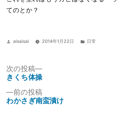
てのとか？
投
カ
aisaisai
2014年1月22日
日常
稿
テ
者:
ゴ
リ
次
次の投稿
ー:
の
きくち体操
投
投
前
前の投稿
稿
稿:
の
わかさぎ南蛮漬け
ナ
投
稿:
ビ