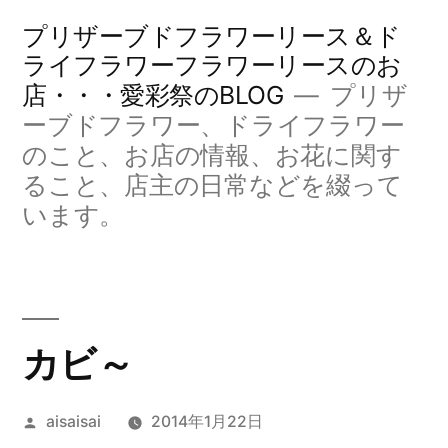
コ
プリザーブドフラワーリース＆ド
ン
ライフラワーフラワーリースのお
店・・・愛彩祭のBLOG
プリザ
テ
ーブドフラワー、ドライフラワー
ン
のこと、お店の情報、お花に関す
ツ
ること、店主の日常などを綴って
へ
います。
ス
キ
ッ
カビ～
プ
投
aisaisai
2014年1月22日