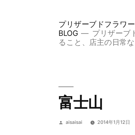
コ
ン
プリザーブドフラワー
テ
BLOG
プリザーブ
ン
ること、店主の日常
ツ
へ
ス
キ
富士山
ッ
プ
投
aisaisai
2014年1月12日
稿