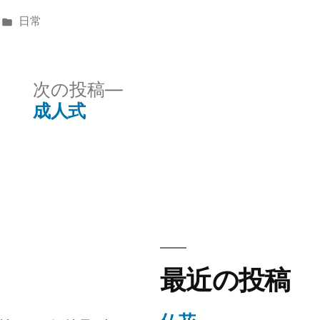
カ
日常
テ
ゴ
リ
次
次の投稿
ー:
の
成人式
投
稿:
最近の投稿