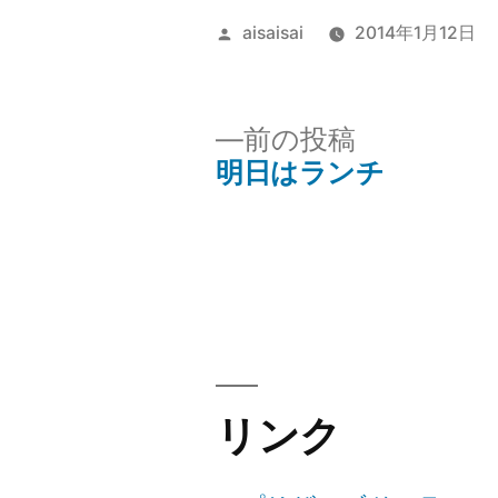
投
aisaisai
2014年1月12日
稿
者:
前
前の投稿
の
明日はランチ
投
投
稿:
稿
ナ
ビ
リンク
ゲ