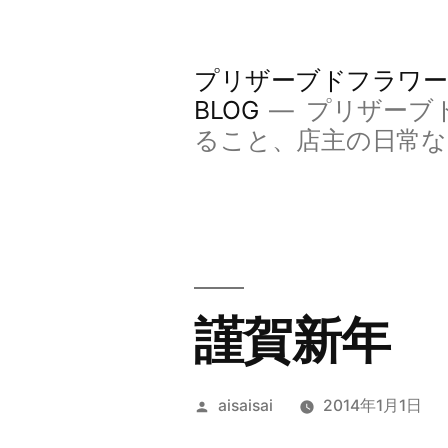
コ
ン
プリザーブドフラワー
テ
BLOG
プリザーブ
ン
ること、店主の日常
ツ
へ
ス
キ
謹賀新年
ッ
プ
投
aisaisai
2014年1月1日
稿