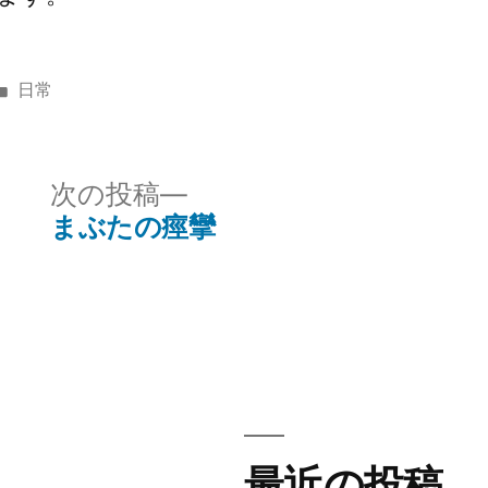
カ
日常
テ
ゴ
リ
次
次の投稿
ー:
の
まぶたの痙攣
投
稿:
最近の投稿