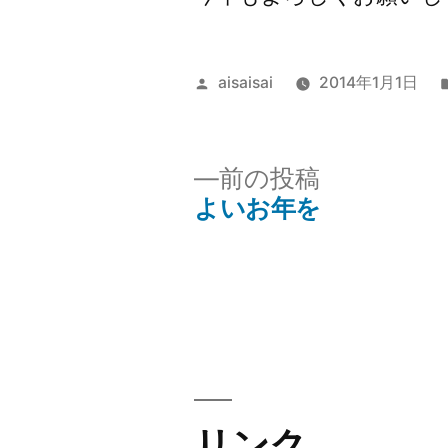
投
aisaisai
2014年1月1日
稿
者:
前
前の投稿
の
よいお年を
投
投
稿:
稿
ナ
ビ
リンク