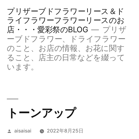
コ
プリザーブドフラワーリース＆ド
ン
ライフラワーフラワーリースのお
店・・・愛彩祭のBLOG
プリザ
テ
ーブドフラワー、ドライフラワー
ン
のこと、お店の情報、お花に関す
ツ
ること、店主の日常などを綴って
へ
います。
ス
キ
ッ
トーンアップ
プ
投
aisaisai
2022年8月25日