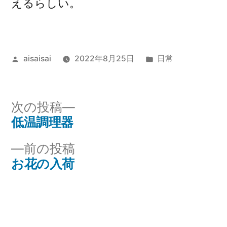
えるらしい。
投
カ
aisaisai
2022年8月25日
日常
稿
テ
者:
ゴ
リ
次
次の投稿
ー:
の
低温調理器
投
投
前
前の投稿
稿
稿:
の
お花の入荷
ナ
投
稿:
ビ
ゲ