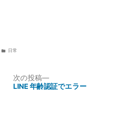
カ
日常
テ
ゴ
リ
次
次の投稿
ー:
の
LINE 年齢認証でエラー
投
稿: