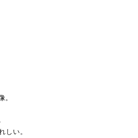
像。
。
れしい。