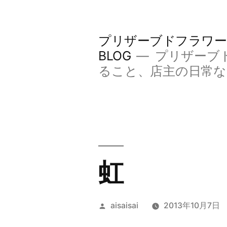
コ
ン
プリザーブドフラワー
テ
BLOG
プリザーブ
ン
ること、店主の日常
ツ
へ
ス
キ
虹
ッ
プ
投
aisaisai
2013年10月7日
稿