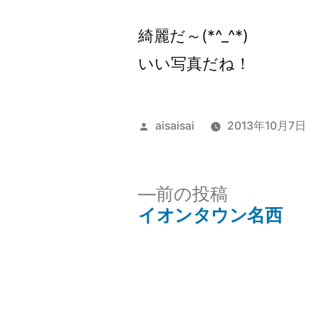
綺麗だ～(*^_^*)
いい写真だね！
投
aisaisai
2013年10月7日
稿
者:
前
前の投稿
の
イオンタウン名西
投
投
稿:
稿