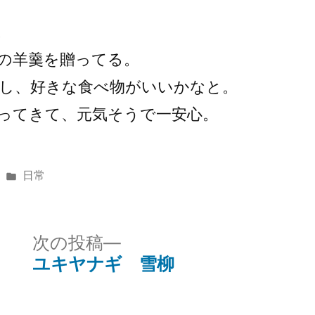
。
の羊羹を贈ってる。
し、好きな食べ物がいいかなと。
ってきて、元気そうで一安心。
カ
日常
テ
ゴ
リ
次
次の投稿
ー:
の
ユキヤナギ 雪柳
投
稿: