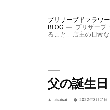
コ
ン
プリザーブドフラワー
テ
BLOG
プリザーブ
ン
ること、店主の日常
ツ
へ
ス
キ
父の誕生日
ッ
プ
投
aisaisai
2022年3月21日
稿