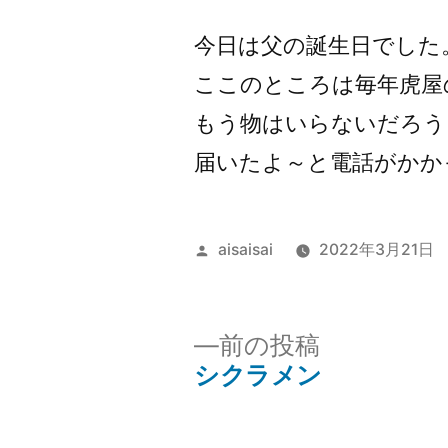
者:
今日は父の誕生日でした
ここのところは毎年虎屋
もう物はいらないだろう
届いたよ～と電話がかか
投
aisaisai
2022年3月21日
稿
者:
前
前の投稿
の
シクラメン
投
投
稿: