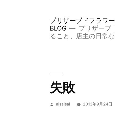
コ
ン
プリザーブドフラワー
テ
BLOG
プリザーブ
ン
ること、店主の日常
ツ
へ
ス
キ
失敗
ッ
プ
投
aisaisai
2013年9月24日
稿