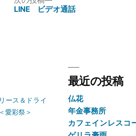
次の投稿
ー:
の
LINE ビデオ通話
投
稿:
最近の投稿
仏花
リース＆ドライ
年金事務所
＜愛彩祭＞
カフェインレスコ
ゲリラ豪雨