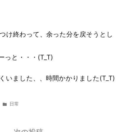
つけ終わって、余った分を戻そうとし
っと・・・(T_T)
いました、、時間かかりました(T_T)
カ
日常
テ
ゴ
リ
次