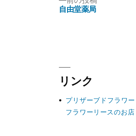
前の投稿
の
自由堂薬局
投
投
稿:
稿
ナ
ビ
リンク
ゲ
プリザーブドフラワー
ー
フラワーリースのお店
シ