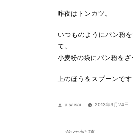
者:
昨夜はトンカツ。
いつものようにパン粉を
て。
小麦粉の袋にパン粉をざー
上のほうをスプーンですく
投
aisaisai
2013年9月24日
稿
者:
前