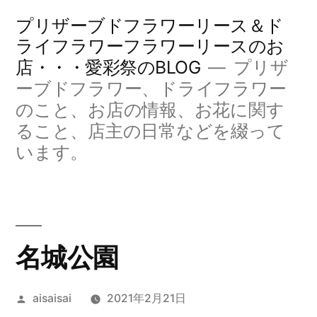
コ
プリザーブドフラワーリース＆ド
ン
ライフラワーフラワーリースのお
店・・・愛彩祭のBLOG
プリザ
テ
ーブドフラワー、ドライフラワー
ン
のこと、お店の情報、お花に関す
ツ
ること、店主の日常などを綴って
へ
います。
ス
キ
ッ
名城公園
プ
投
aisaisai
2021年2月21日