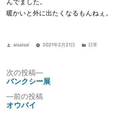
んでました。
暖かいと外に出たくなるもんねぇ。
投
カ
aisaisai
2021年2月21日
日常
稿
テ
者:
ゴ
リ
次
次の投稿
ー:
の
バンクシー展
投
投
前
前の投稿
稿
稿:
の
オウバイ
ナ
投
稿:
ビ