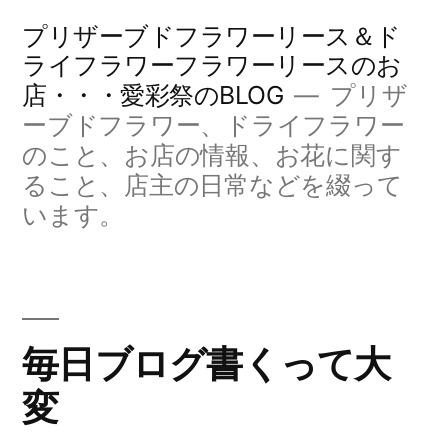
コ
プリザーブドフラワーリース＆ド
ン
ライフラワーフラワーリースのお
店・・・愛彩祭のBLOG
プリザ
テ
ーブドフラワー、ドライフラワー
ン
のこと、お店の情報、お花に関す
ツ
ること、店主の日常などを綴って
へ
います。
ス
キ
ッ
毎日ブログ書くって大
プ
変