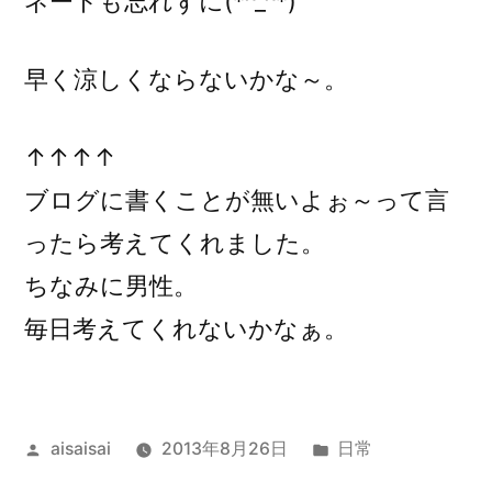
ネートも忘れずに(*^_^*)
早く涼しくならないかな～。
↑↑↑↑
ブログに書くことが無いよぉ～って言
ったら考えてくれました。
ちなみに男性。
毎日考えてくれないかなぁ。
投
カ
aisaisai
2013年8月26日
日常
稿
テ