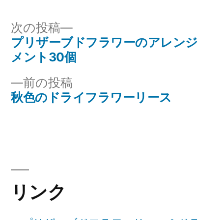
者:
ゴ
リ
次
次の投稿
ー:
の
プリザーブドフラワーのアレンジ
投
投
メント30個
稿
稿:
前
前の投稿
ナ
の
秋色のドライフラワーリース
投
ビ
稿:
ゲ
ー
シ
リンク
ョ