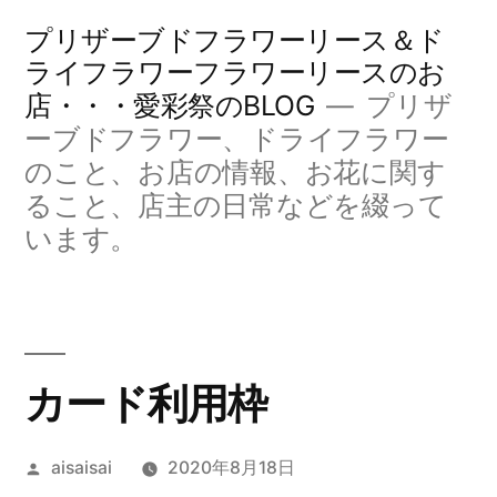
コ
プリザーブドフラワーリース＆ド
ン
ライフラワーフラワーリースのお
店・・・愛彩祭のBLOG
プリザ
テ
ーブドフラワー、ドライフラワー
ン
のこと、お店の情報、お花に関す
ツ
ること、店主の日常などを綴って
へ
います。
ス
キ
ッ
カード利用枠
プ
投
aisaisai
2020年8月18日