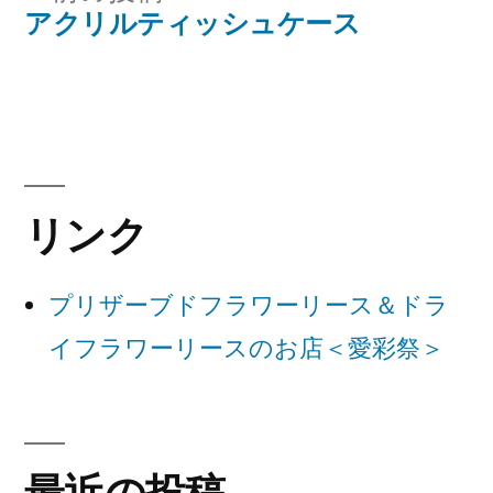
稿
の
アクリルティッシュケース
ナ
投
稿:
ビ
ゲ
ー
リンク
シ
ョ
プリザーブドフラワーリース＆ドラ
ン
イフラワーリースのお店＜愛彩祭＞
最近の投稿