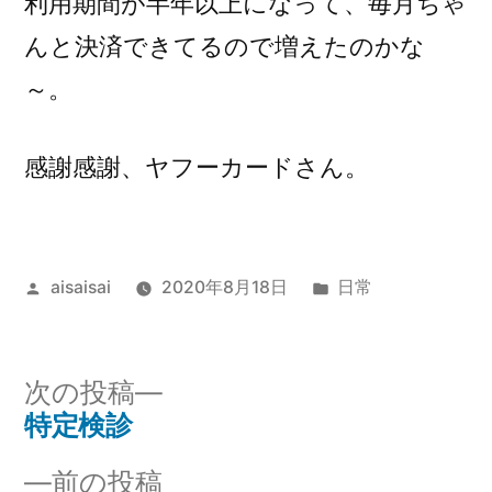
利用期間が半年以上になって、毎月ちゃ
んと決済できてるので増えたのかな
～。
感謝感謝、ヤフーカードさん。
投
カ
aisaisai
2020年8月18日
日常
稿
テ
者:
ゴ
リ
次
次の投稿
ー:
の
特定検診
投
投
前
前の投稿
稿: