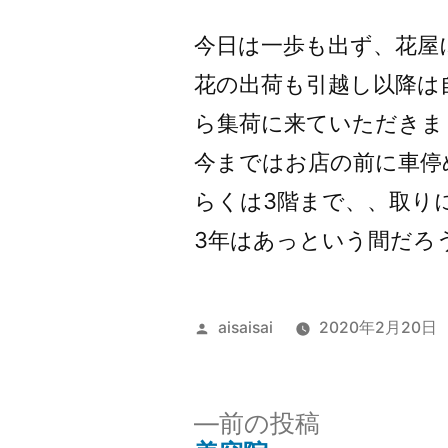
者:
今日は一歩も出ず、花屋
花の出荷も引越し以降は
ら集荷に来ていただきま
今まではお店の前に車停
らくは3階まで、、取り
3年はあっという間だろ
投
aisaisai
2020年2月20日
稿
者:
前
前の投稿