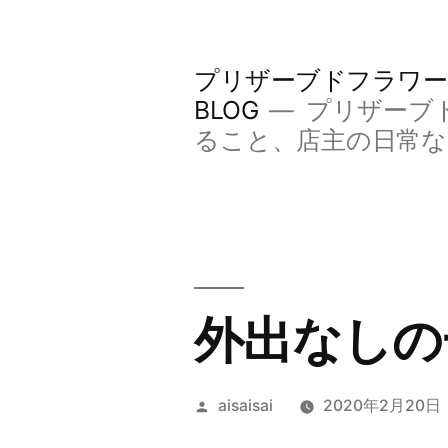
コ
ン
プリザーブドフラワー
テ
BLOG
プリザーブ
ン
ること、店主の日常
ツ
へ
ス
キ
外出なしの
ッ
プ
投
aisaisai
2020年2月20日
稿