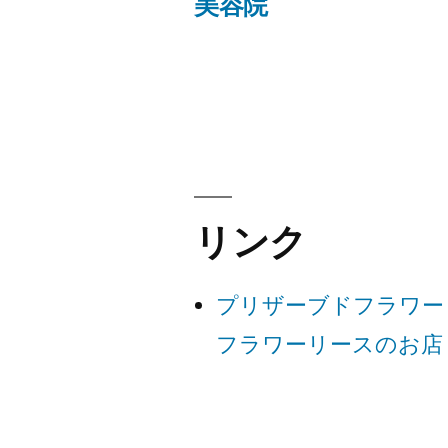
の
美容院
投
投
稿:
稿
ナ
ビ
リンク
ゲ
プリザーブドフラワー
ー
フラワーリースのお店
シ
ョ