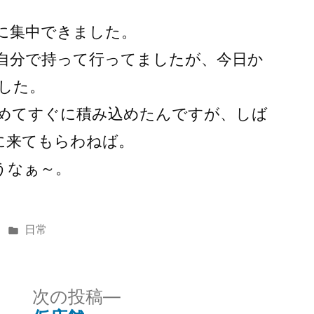
に集中できました。
自分で持って行ってましたが、今日か
した。
めてすぐに積み込めたんですが、しば
に来てもらわねば。
うなぁ～。
カ
日常
テ
ゴ
リ
次
次の投稿
ー: