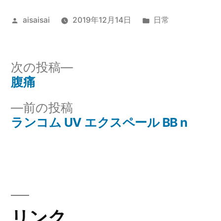
投
カ
aisaisai
2019年12月14日
日常
稿
テ
者:
ゴ
リ
次
次の投稿
ー:
の
腹痛
投
投
前
前の投稿
稿
稿:
の
ランコム UV エクスペール BB n
ナ
投
稿:
ビ
ゲ
ー
リンク