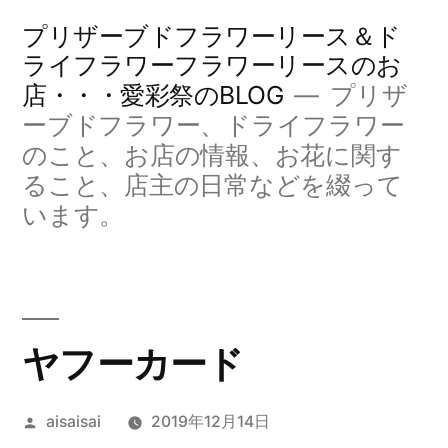
コ
プリザーブドフラワーリース＆ド
ン
ライフラワーフラワーリースのお
店・・・愛彩祭のBLOG
プリザ
テ
ーブドフラワー、ドライフラワー
ン
のこと、お店の情報、お花に関す
ツ
ること、店主の日常などを綴って
へ
います。
ス
キ
ッ
ヤフーカード
プ
投
aisaisai
2019年12月14日