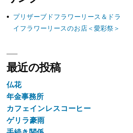
シ
ョ
プリザーブドフラワーリース＆ドラ
ン
イフラワーリースのお店＜愛彩祭＞
最近の投稿
仏花
年金事務所
カフェインレスコーヒー
ゲリラ豪雨
手続き関係