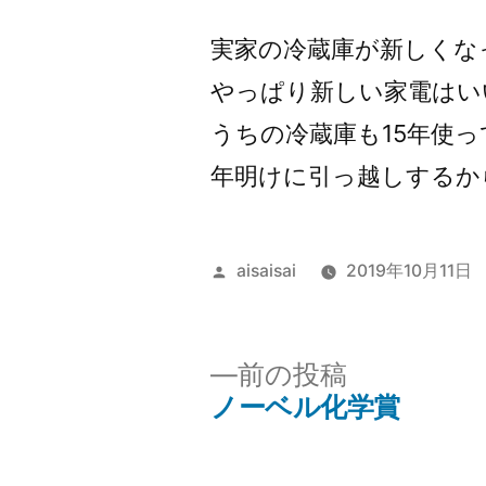
者:
実家の冷蔵庫が新しくな
やっぱり新しい家電はい
うちの冷蔵庫も15年使
年明けに引っ越しするか
投
aisaisai
2019年10月11日
稿
者:
前
前の投稿
の
ノーベル化学賞
投
投
稿: