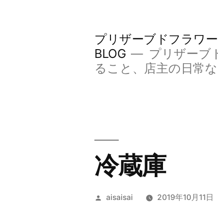
コ
ン
プリザーブドフラワー
テ
BLOG
プリザーブ
ン
ること、店主の日常
ツ
へ
ス
キ
冷蔵庫
ッ
プ
投
aisaisai
2019年10月11日
稿