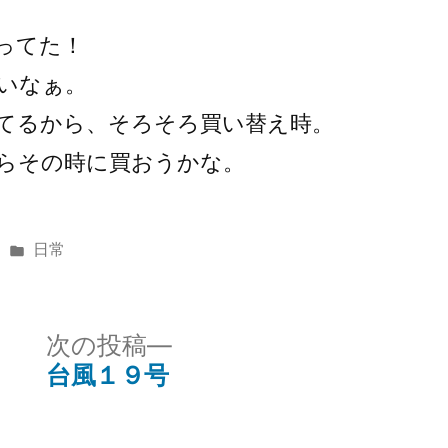
ってた！
いなぁ。
ってるから、そろそろ買い替え時。
らその時に買おうかな。
カ
日常
テ
ゴ
リ
次
次の投稿
ー:
の
台風１９号
投
稿: