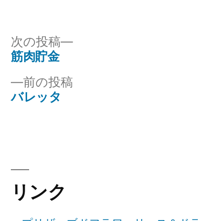
稿
テ
者:
ゴ
リ
次
次の投稿
ー:
の
筋肉貯金
投
投
前
前の投稿
稿
稿:
の
バレッタ
ナ
投
稿:
ビ
ゲ
ー
リンク
シ
ョ