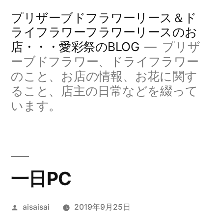
コ
プリザーブドフラワーリース＆ド
ン
ライフラワーフラワーリースのお
店・・・愛彩祭のBLOG
プリザ
テ
ーブドフラワー、ドライフラワー
ン
のこと、お店の情報、お花に関す
ツ
ること、店主の日常などを綴って
へ
います。
ス
キ
ッ
一日PC
プ
投
aisaisai
2019年9月25日