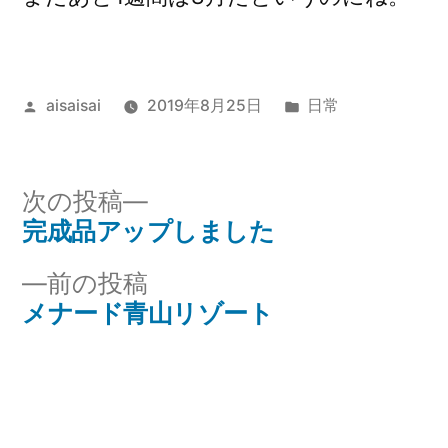
投
カ
aisaisai
2019年8月25日
日常
稿
テ
者:
ゴ
リ
次
次の投稿
ー:
の
完成品アップしました
投
投
前
前の投稿
稿
稿:
の
メナード青山リゾート
ナ
投
稿:
ビ
ゲ