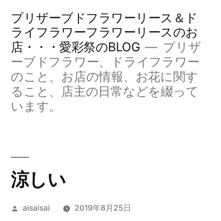
コ
プリザーブドフラワーリース＆ド
ン
ライフラワーフラワーリースのお
店・・・愛彩祭のBLOG
プリザ
テ
ーブドフラワー、ドライフラワー
ン
のこと、お店の情報、お花に関す
ツ
ること、店主の日常などを綴って
へ
います。
ス
キ
ッ
涼しい
プ
投
aisaisai
2019年8月25日