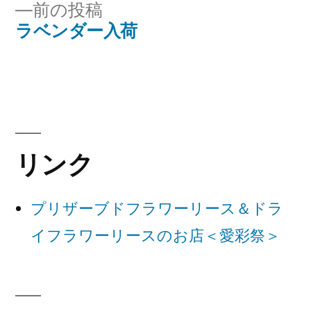
前
前の投稿
稿
稿:
の
ラベンダー入荷
ナ
投
稿:
ビ
ゲ
ー
リンク
シ
ョ
プリザーブドフラワーリース＆ドラ
ン
イフラワーリースのお店＜愛彩祭＞