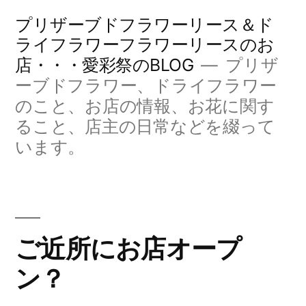
コ
プリザーブドフラワーリース＆ド
ン
ライフラワーフラワーリースのお
店・・・愛彩祭のBLOG
プリザ
テ
ーブドフラワー、ドライフラワー
ン
のこと、お店の情報、お花に関す
ツ
ること、店主の日常などを綴って
へ
います。
ス
キ
ッ
ご近所にお店オープ
プ
ン？