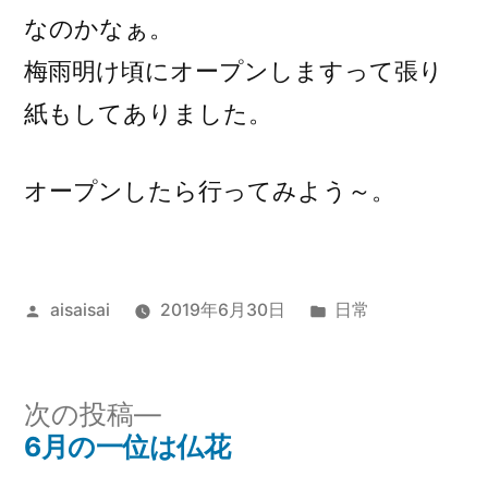
なのかなぁ。
梅雨明け頃にオープンしますって張り
紙もしてありました。
オープンしたら行ってみよう～。
投
カ
aisaisai
2019年6月30日
日常
稿
テ
者:
ゴ
リ
次
次の投稿
ー:
の
6月の一位は仏花
投
投