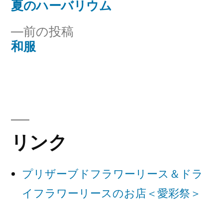
の
夏のハーバリウム
投
投
前
前の投稿
稿
稿:
の
和服
ナ
投
稿:
ビ
ゲ
ー
リンク
シ
ョ
プリザーブドフラワーリース＆ドラ
ン
イフラワーリースのお店＜愛彩祭＞