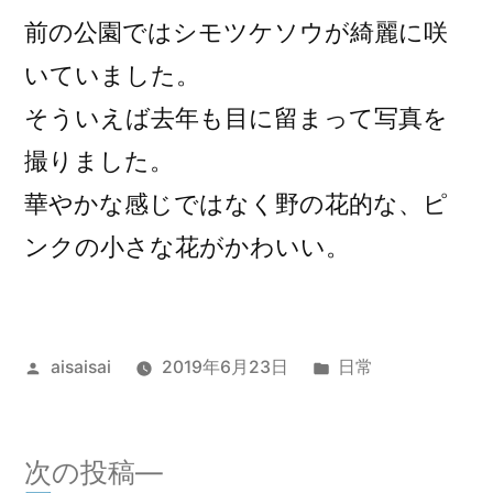
前の公園ではシモツケソウが綺麗に咲
いていました。
そういえば去年も目に留まって写真を
撮りました。
華やかな感じではなく野の花的な、ピ
ンクの小さな花がかわいい。
投
カ
aisaisai
2019年6月23日
日常
稿
テ
者:
ゴ
リ
次
次の投稿
ー: