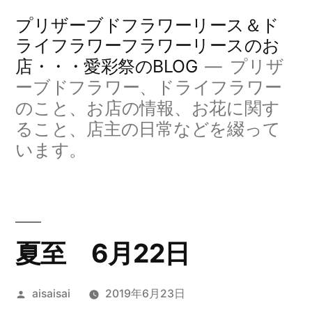
コ
プリザーブドフラワーリース＆ド
ン
ライフラワーフラワーリースのお
店・・・愛彩祭のBLOG
プリザ
テ
ーブドフラワー、ドライフラワー
ン
のこと、お店の情報、お花に関す
ツ
ること、店主の日常などを綴って
へ
います。
ス
キ
ッ
夏至 6月22日
プ
投
aisaisai
2019年6月23日