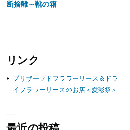
の
断捨離～靴の箱
ナ
投
稿:
ビ
ゲ
ー
リンク
シ
ョ
プリザーブドフラワーリース＆ドラ
ン
イフラワーリースのお店＜愛彩祭＞
最近の投稿