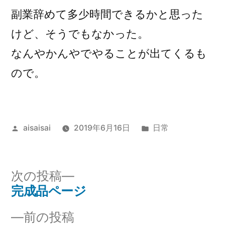
副業辞めて多少時間できるかと思った
けど、そうでもなかった。
なんやかんやでやることが出てくるも
ので。
投
カ
aisaisai
2019年6月16日
日常
稿
テ
者:
ゴ
リ
次
次の投稿
ー:
の
完成品ページ
投
投
前
前の投稿
稿
稿: