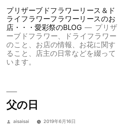
コ
プリザーブドフラワーリース＆ド
ン
ライフラワーフラワーリースのお
店・・・愛彩祭のBLOG
プリザ
テ
ーブドフラワー、ドライフラワー
ン
のこと、お店の情報、お花に関す
ツ
ること、店主の日常などを綴って
へ
います。
ス
キ
ッ
父の日
プ
投
aisaisai
2019年6月16日