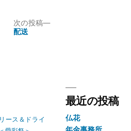
テ
ゴ
リ
次
次の投稿
ー:
の
配送
投
稿:
最近の投稿
仏花
リース＆ドライ
年金事務所
＜愛彩祭＞