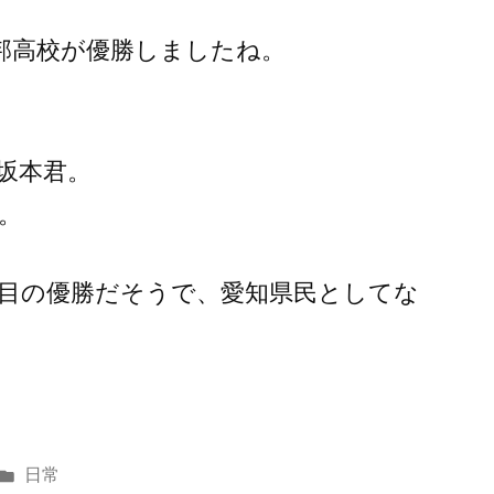
邦高校が優勝しましたね。
坂本君。
。
度目の優勝だそうで、愛知県民としてな
カ
日常