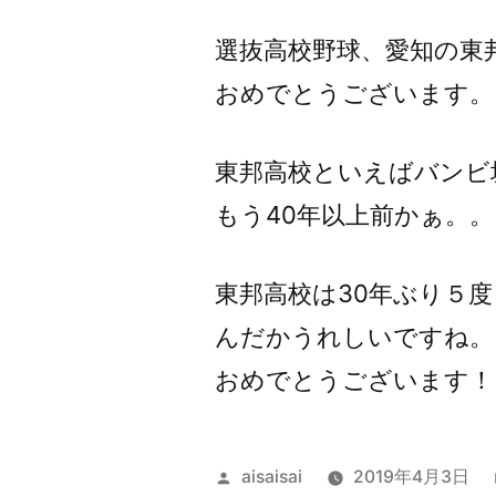
者:
選抜高校野球、愛知の東
おめでとうございます。
東邦高校といえばバンビ
もう40年以上前かぁ。。
東邦高校は30年ぶり５
んだかうれしいですね。
おめでとうございます！
投
aisaisai
2019年4月3日