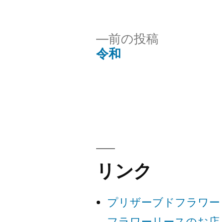
稿
者:
前
前の投稿
の
令和
投
投
稿:
稿
ナ
ビ
リンク
ゲ
プリザーブドフラワー
ー
フラワーリースのお店