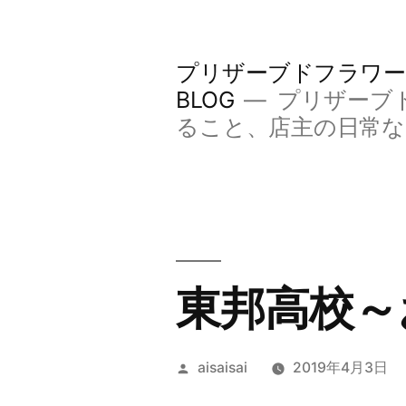
コ
ン
プリザーブドフラワー
テ
BLOG
プリザーブ
ン
ること、店主の日常
ツ
へ
ス
キ
東邦高校～
ッ
プ
投
aisaisai
2019年4月3日
稿