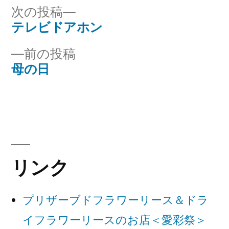
リ
次
次の投稿
ー:
の
テレビドアホン
投
投
前
前の投稿
稿
稿:
の
母の日
ナ
投
稿:
ビ
ゲ
ー
リンク
シ
ョ
プリザーブドフラワーリース＆ドラ
ン
イフラワーリースのお店＜愛彩祭＞