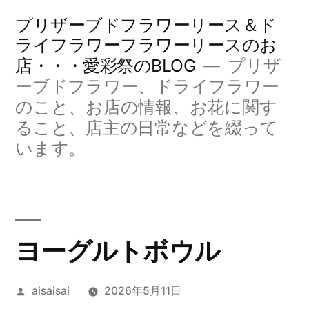
コ
プリザーブドフラワーリース＆ド
ン
ライフラワーフラワーリースのお
店・・・愛彩祭のBLOG
プリザ
テ
ーブドフラワー、ドライフラワー
ン
のこと、お店の情報、お花に関す
ツ
ること、店主の日常などを綴って
へ
います。
ス
キ
ッ
ヨーグルトボウル
プ
投
aisaisai
2026年5月11日