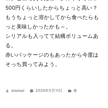
500円くらいしたからちょっと高い？
もうちょっと溶かしてから食べたらも
っと美味しかったかも～。
シリアルも入ってて結構ボリュームあ
る。
赤いパッケージのもあったから今度は
そっち買ってみよう。
投
カ
aisaisai
2026年5月11日
食
稿
テ
者:
ゴ