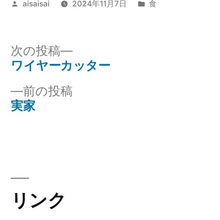
投
カ
aisaisai
2024年11月7日
食
稿
テ
者:
ゴ
リ
次
次の投稿
ー:
の
ワイヤーカッター
投
投
前
前の投稿
稿
稿:
の
実家
ナ
投
稿:
ビ
ゲ
ー
リンク
シ