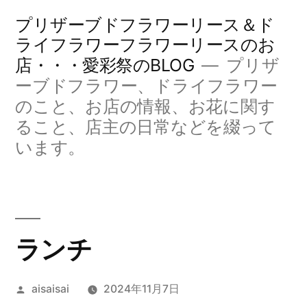
コ
プリザーブドフラワーリース＆ド
ン
ライフラワーフラワーリースのお
店・・・愛彩祭のBLOG
プリザ
テ
ーブドフラワー、ドライフラワー
ン
のこと、お店の情報、お花に関す
ツ
ること、店主の日常などを綴って
へ
います。
ス
キ
ッ
ランチ
プ
投
aisaisai
2024年11月7日