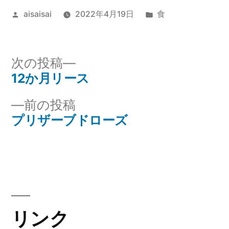
投
カ
aisaisai
2022年4月19日
食
稿
テ
者:
ゴ
リ
次
次の投稿
ー:
の
12か月リース
投
投
前
前の投稿
稿
稿:
の
プリザーブドローズ
ナ
投
稿:
ビ
ゲ
ー
リンク
シ