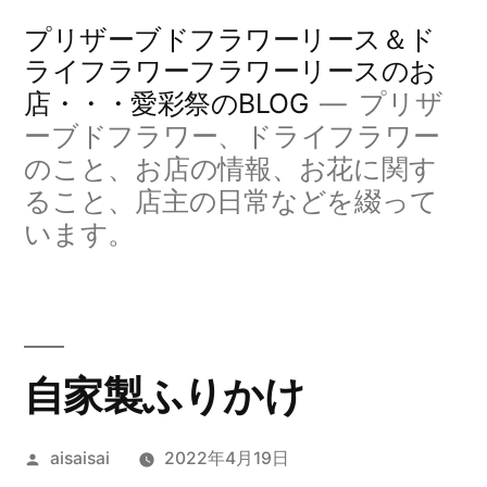
コ
プリザーブドフラワーリース＆ド
ン
ライフラワーフラワーリースのお
店・・・愛彩祭のBLOG
プリザ
テ
ーブドフラワー、ドライフラワー
ン
のこと、お店の情報、お花に関す
ツ
ること、店主の日常などを綴って
へ
います。
ス
キ
ッ
自家製ふりかけ
プ
投
aisaisai
2022年4月19日