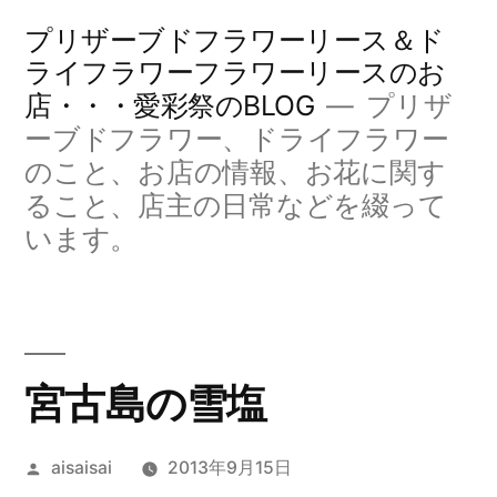
コ
プリザーブドフラワーリース＆ド
ン
ライフラワーフラワーリースのお
店・・・愛彩祭のBLOG
プリザ
テ
ーブドフラワー、ドライフラワー
ン
のこと、お店の情報、お花に関す
ツ
ること、店主の日常などを綴って
へ
います。
ス
キ
ッ
宮古島の雪塩
プ
投
aisaisai
2013年9月15日