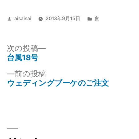
投
カ
aisaisai
2013年9月15日
食
稿
テ
者:
ゴ
リ
次
次の投稿
ー:
の
台風18号
投
投
前
前の投稿
稿
稿:
の
ウェディングブーケのご注文
ナ
投
稿:
ビ
ゲ
ー