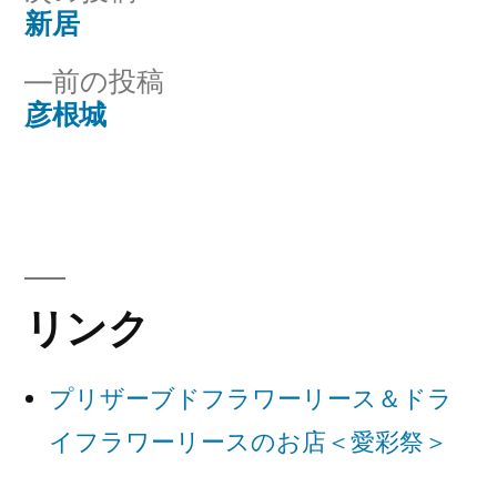
ー:
の
新居
投
投
前
前の投稿
稿
稿:
の
彦根城
ナ
投
稿:
ビ
ゲ
ー
リンク
シ
ョ
プリザーブドフラワーリース＆ドラ
ン
イフラワーリースのお店＜愛彩祭＞