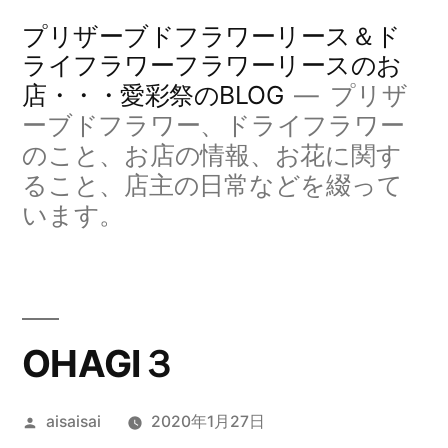
コ
プリザーブドフラワーリース＆ド
ン
ライフラワーフラワーリースのお
店・・・愛彩祭のBLOG
プリザ
テ
ーブドフラワー、ドライフラワー
ン
のこと、お店の情報、お花に関す
ツ
ること、店主の日常などを綴って
へ
います。
ス
キ
ッ
OHAGI３
プ
投
aisaisai
2020年1月27日