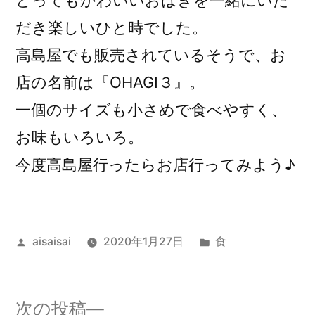
とってもかわいいおはぎを一緒にいた
だき楽しいひと時でした。
高島屋でも販売されているそうで、お
店の名前は『OHAGI３』。
一個のサイズも小さめで食べやすく、
お味もいろいろ。
今度高島屋行ったらお店行ってみよう♪
投
カ
aisaisai
2020年1月27日
食
稿
テ
者:
ゴ
リ
次
次の投稿