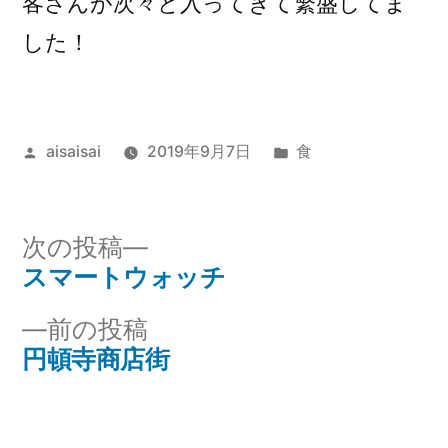
客さんが次々と入ってきて繁盛してま
した！
投
カ
aisaisai
2019年9月7日
食
稿
テ
者:
ゴ
リ
次
次の投稿
ー:
の
スマートウォッチ
投
投
前
前の投稿
稿
稿:
の
円頓寺商店街
ナ
投
稿:
ビ