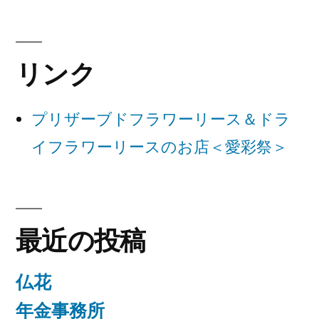
ゲ
ー
リンク
シ
ョ
プリザーブドフラワーリース＆ドラ
ン
イフラワーリースのお店＜愛彩祭＞
最近の投稿
仏花
年金事務所