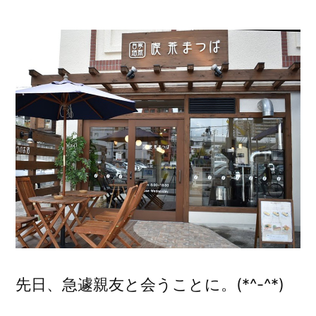
稿
者:
先日、急遽親友と会うことに。(*^-^*)