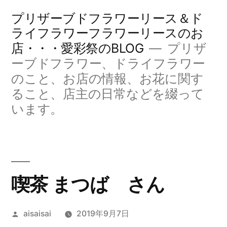
コ
プリザーブドフラワーリース＆ド
ン
ライフラワーフラワーリースのお
店・・・愛彩祭のBLOG
プリザ
テ
ーブドフラワー、ドライフラワー
ン
のこと、お店の情報、お花に関す
ツ
ること、店主の日常などを綴って
へ
います。
ス
キ
ッ
喫茶 まつば さん
プ
投
aisaisai
2019年9月7日