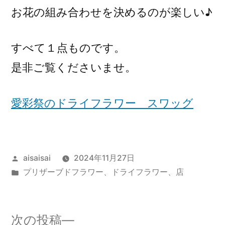
お花の組み合わせを決めるのが楽しい♪
すべて１点ものです。
是非ご覧くださいませ。
愛彩祭のドライフラワー スワッグ
投
aisaisai
2024年11月27日
稿
カ
プリザーブドフラワー、ドライフラワー
、
店
者:
テ
ゴ
リ
次
次の投稿