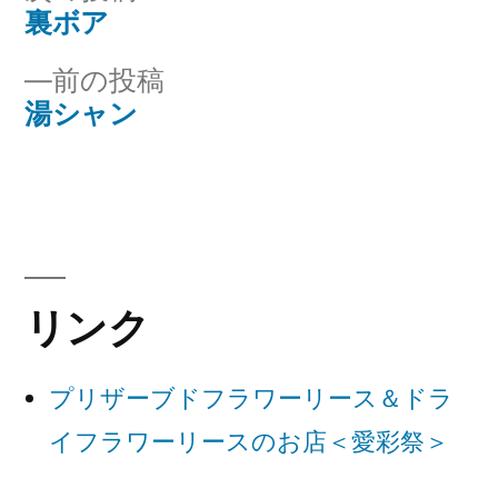
ー:
の
裏ボア
投
投
前
前の投稿
稿
稿:
の
湯シャン
ナ
投
稿:
ビ
ゲ
ー
リンク
シ
ョ
プリザーブドフラワーリース＆ドラ
ン
イフラワーリースのお店＜愛彩祭＞