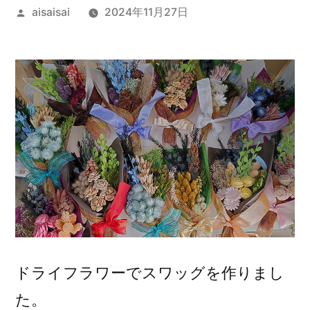
投
aisaisai
2024年11月27日
稿
者:
ドライフラワーでスワッグを作りまし
た。