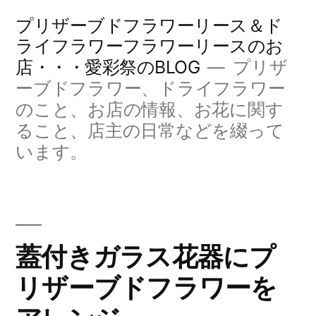
コ
プリザーブドフラワーリース＆ド
ン
ライフラワーフラワーリースのお
店・・・愛彩祭のBLOG
プリザ
テ
ーブドフラワー、ドライフラワー
ン
のこと、お店の情報、お花に関す
ツ
ること、店主の日常などを綴って
へ
います。
ス
キ
ッ
蓋付きガラス花器にプ
プ
リザーブドフラワーを