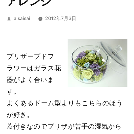
アレンジ
投
aisaisai
2012年7月3日
稿
者:
プリザーブドフ
ラワーはガラス花
器がよく合いま
す。
よくあるドーム型よりもこちらのほう
が好き。
蓋付きなのでプリザが苦手の湿気から