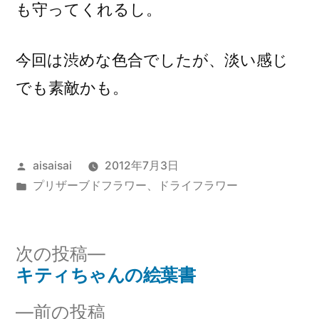
も守ってくれるし。
今回は渋めな色合でしたが、淡い感じ
でも素敵かも。
投
aisaisai
2012年7月3日
稿
カ
プリザーブドフラワー、ドライフラワー
者:
テ
ゴ
リ
次
次の投稿
ー:
の
キティちゃんの絵葉書
投
投
前
前の投稿
稿: