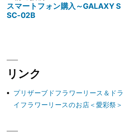
稿
の
スマートフォン購入～GALAXY S
ナ
投
SC-02B
稿:
ビ
ゲ
ー
シ
リンク
ョ
ン
プリザーブドフラワーリース＆ドラ
イフラワーリースのお店＜愛彩祭＞