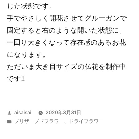
じた状態です。
手でやさしく開花させてグルーガンで
固定すると右のような開いた状態に。
一回り大きくなって存在感のあるお花
になります。
ただいま大き目サイズの仏花を制作中
です!!
投
aisaisai
2020年3月31日
稿
カ
プリザーブドフラワー、ドライフラワー
者:
テ
ゴ