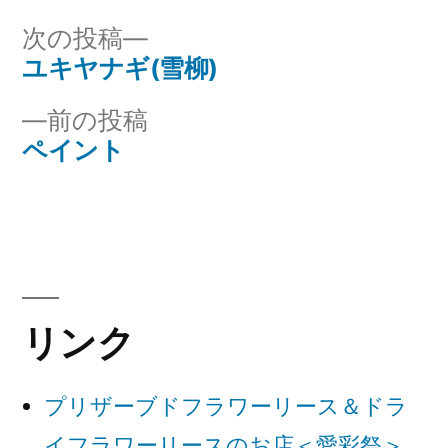
リ
次
次の投稿
ー:
の
ユキヤナギ(雪柳)
投
投
前
前の投稿
稿
稿:
の
ペイント
ナ
投
稿:
ビ
ゲ
ー
リンク
シ
ョ
プリザーブドフラワーリース＆ドラ
ン
イフラワーリースのお店＜愛彩祭＞