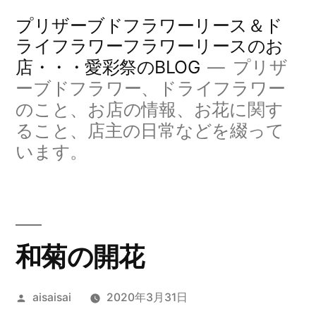
コ
プリザーブドフラワーリース＆ド
ン
ライフラワーフラワーリースのお
店・・・愛彩祭のBLOG
プリザ
テ
ーブドフラワー、ドライフラワー
ン
のこと、お店の情報、お花に関す
ツ
ること、店主の日常などを綴って
へ
います。
ス
キ
ッ
和菊の開花
プ
投
aisaisai
2020年3月31日